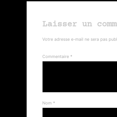
Laisser un comm
Votre adresse e-mail ne sera pas publ
Commentaire
*
Nom
*