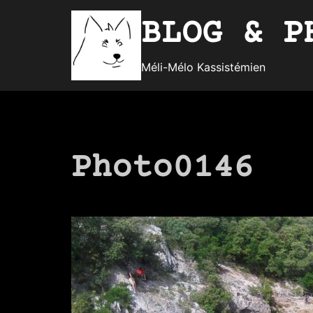
Aller
BLOG & P
au
contenu
Méli-Mélo Kassistémien
Photo0146