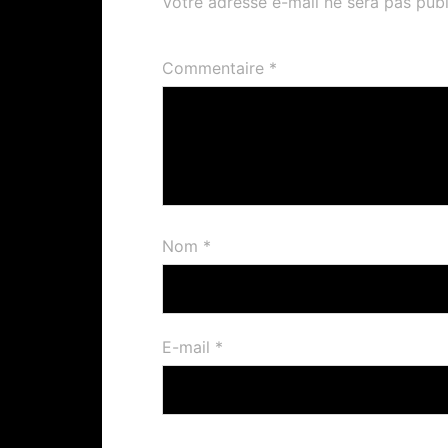
Votre adresse e-mail ne sera pas publ
Commentaire
*
Nom
*
E-mail
*