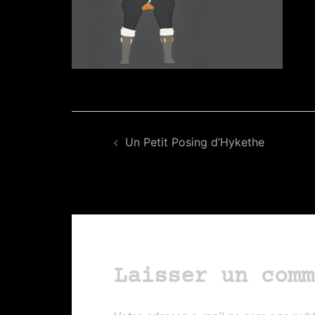
Navigation
Un Petit Posing d’Hykethe
d’article
Laisser un comm