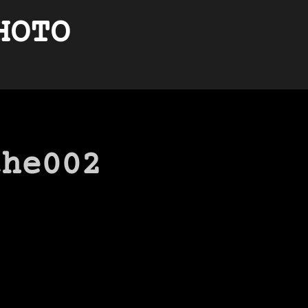
HOTO
the002