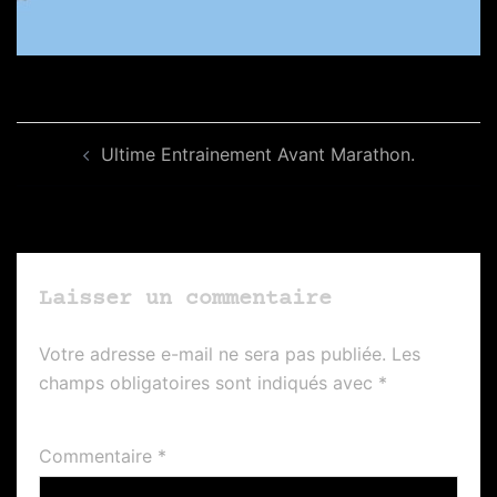
Navigation
Ultime Entrainement Avant Marathon.
d’article
Laisser un commentaire
Votre adresse e-mail ne sera pas publiée.
Les
champs obligatoires sont indiqués avec
*
Commentaire
*