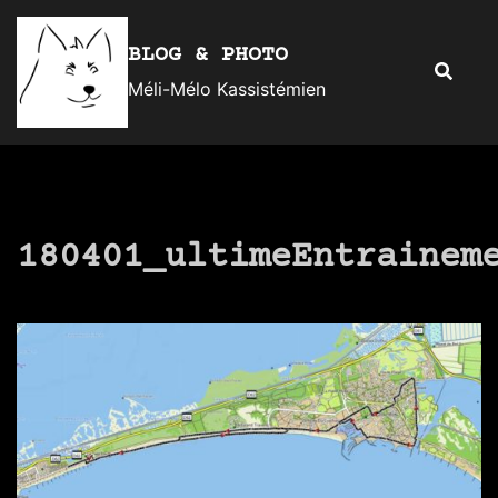
Aller
au
BLOG & PHOTO
Recherc
contenu
Méli-Mélo Kassistémien
180401_ultimeEntrainem