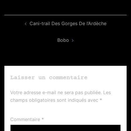
Navigation
Cani-trail Des Gorges De l’Ardèche
d’article
Bobo
Laisser un commentaire
Votre adresse e-mail ne sera pas publiée.
Les
champs obligatoires sont indiqués avec
*
Commentaire
*