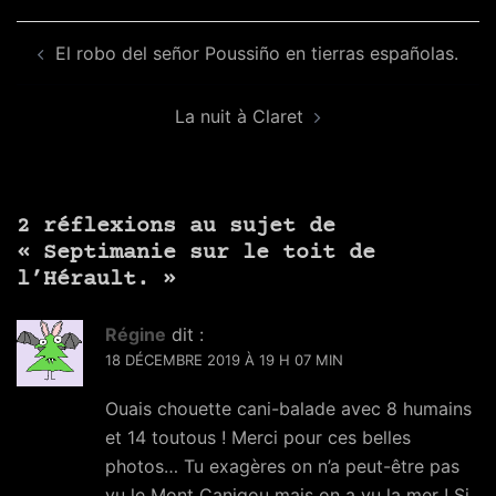
Navigation
El robo del señor Poussiño en tierras españolas.
d’article
La nuit à Claret
2 réflexions au sujet de
«
Septimanie sur le toit de
l’Hérault.
»
Régine
dit :
18 DÉCEMBRE 2019 À 19 H 07 MIN
Ouais chouette cani-balade avec 8 humains
et 14 toutous ! Merci pour ces belles
photos… Tu exagères on n’a peut-être pas
vu le Mont Canigou mais on a vu la mer ! Si