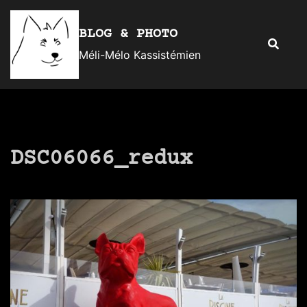
Aller
au
BLOG & PHOTO
Recherc
contenu
Méli-Mélo Kassistémien
DSC06066_redux