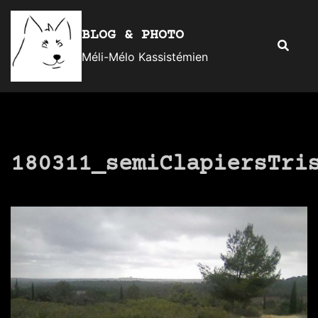
Aller
au
BLOG & PHOTO
Recherc
contenu
Méli-Mélo Kassistémien
180311_semiClapiersTri