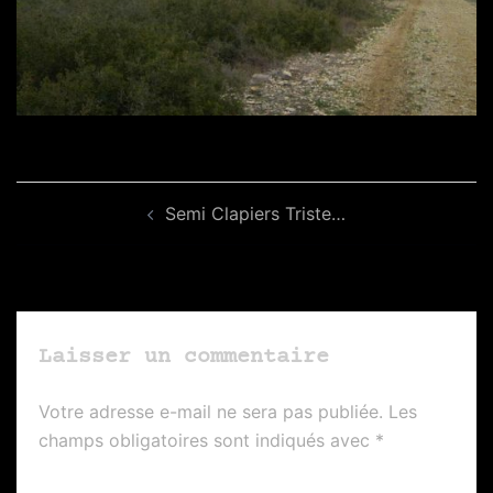
Navigation
Semi Clapiers Triste…
d’article
Laisser un commentaire
Votre adresse e-mail ne sera pas publiée.
Les
champs obligatoires sont indiqués avec
*