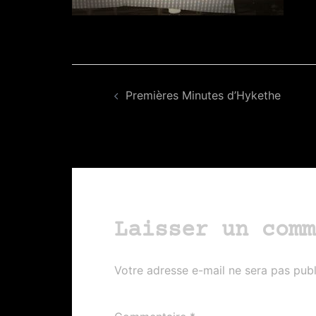
Navigation
Premières Minutes d’Hykethe
d’article
Laisser un comm
Votre adresse e-mail ne sera pas publ