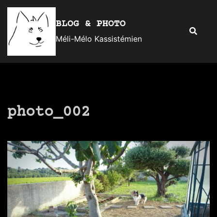
Aller
au
BLOG & PHOTO
Recherc
contenu
Méli-Mélo Kassistémien
photo_002