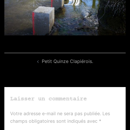
Navigation
Petit Quinze Clapiérois.
d’article
Laisser un commentaire
Votre adresse e-mail ne sera pas publiée.
Les
champs obligatoires sont indiqués avec
*