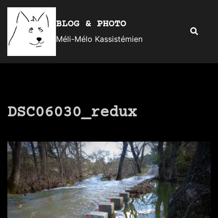
Aller
au
BLOG & PHOTO
Recherc
contenu
Méli-Mélo Kassistémien
DSC06030_redux