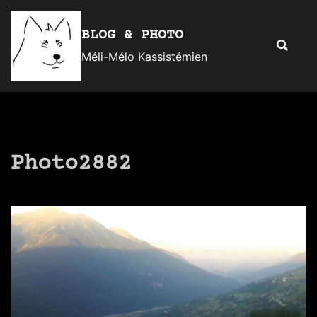
Aller
au
BLOG & PHOTO
Recherc
contenu
Méli-Mélo Kassistémien
Photo2882