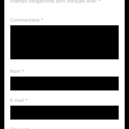
champs obligatoires sont indiqués avec
*
Commentaire
*
Nom
*
E-mail
*