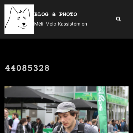
Aller
au
BLOG & PHOTO
Recherc
contenu
Méli-Mélo Kassistémien
44085328