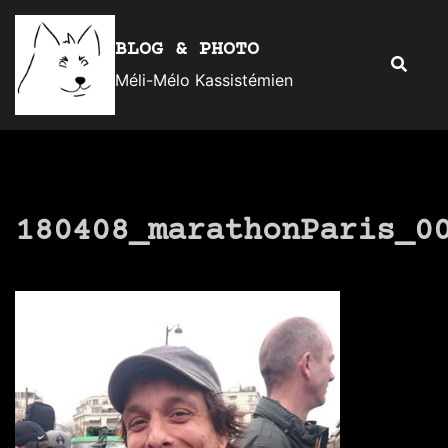
Aller
au
BLOG & PHOTO
Recherc
contenu
Méli-Mélo Kassistémien
180408_marathonParis_0