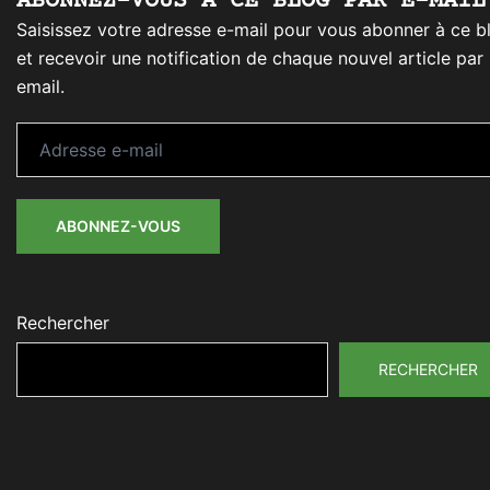
ABONNEZ-VOUS À CE BLOG PAR E-MAIL
Saisissez votre adresse e-mail pour vous abonner à ce b
et recevoir une notification de chaque nouvel article par
email.
Adresse
e-
mail
ABONNEZ-VOUS
Rechercher
RECHERCHER