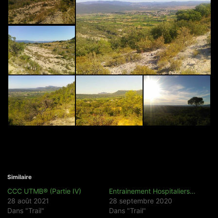
Similaire
CCC UTMB® (Partie IV)
Entrainement Hospitaliers…
28 août 2021
28 septembre 2020
Dans "Trail"
Dans "Trail"