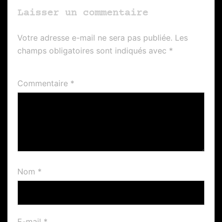
Laisser un commentaire
Votre adresse e-mail ne sera pas publiée.
Les
champs obligatoires sont indiqués avec
*
Commentaire
*
Nom
*
E-mail
*