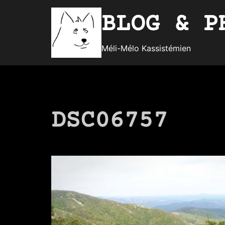
Aller
BLOG & P
au
contenu
Méli-Mélo Kassistémien
DSC06757