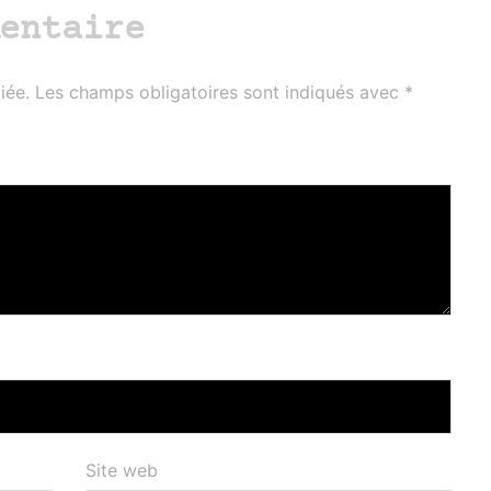
entaire
iée.
Les champs obligatoires sont indiqués avec
*
Site web