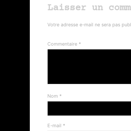
Laisser un comm
Votre adresse e-mail ne sera pas publ
Commentaire
*
Nom
*
E-mail
*