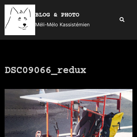
Aller
au
BLOG & PHOTO
Recherc
contenu
Méli-Mélo Kassistémien
DSC09066_redux