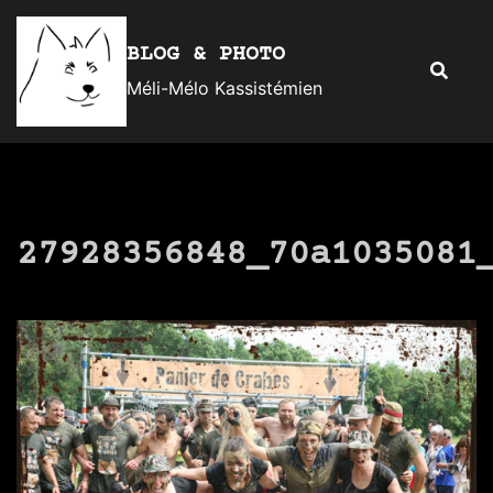
Aller
au
BLOG & PHOTO
Recherc
contenu
Méli-Mélo Kassistémien
27928356848_70a1035081