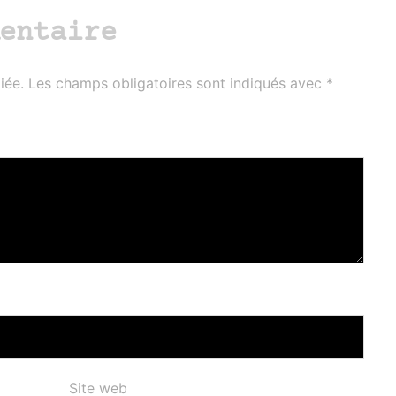
entaire
iée.
Les champs obligatoires sont indiqués avec
*
Site web