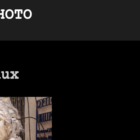
HOTO
dux