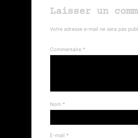
Laisser un comm
Votre adresse e-mail ne sera pas publ
Commentaire
*
Nom
*
E-mail
*