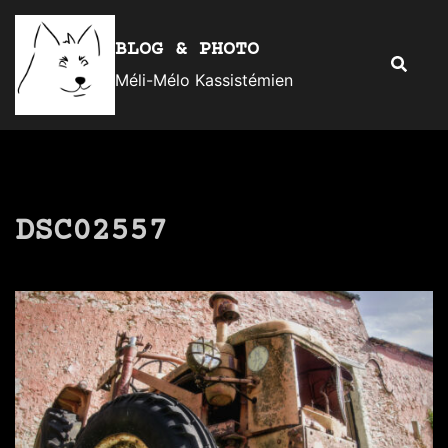
Aller
au
BLOG & PHOTO
Recherc
contenu
Méli-Mélo Kassistémien
DSC02557