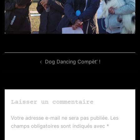
Navigation
Dog Dancing Compèt’ !
d’article
Laisser un commentaire
Votre adresse e-mail ne sera pas publiée.
Les
champs obligatoires sont indiqués avec
*