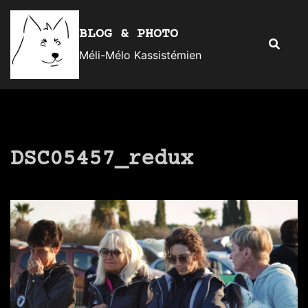
Aller
au
BLOG & PHOTO
Recherc
contenu
Méli-Mélo Kassistémien
DSC05457_redux