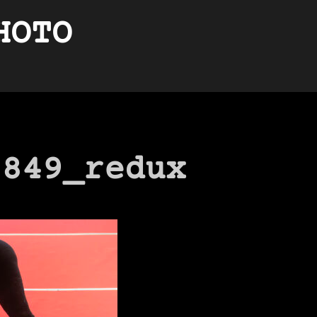
HOTO
9849_redux