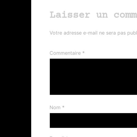
Laisser un comm
Votre adresse e-mail ne sera pas publ
Commentaire
*
Nom
*