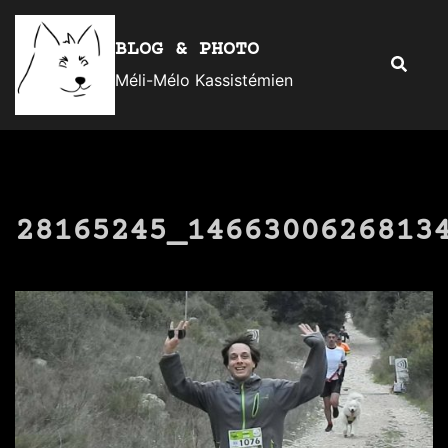
Aller
au
BLOG & PHOTO
Recherc
contenu
Méli-Mélo Kassistémien
28165245_1466300626813