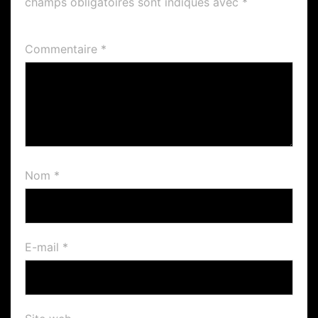
champs obligatoires sont indiqués avec
*
Commentaire
*
Nom
*
E-mail
*