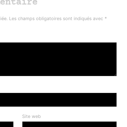
entaire
iée.
Les champs obligatoires sont indiqués avec
*
Site web