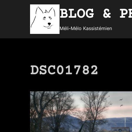
Aller
BLOG & P
au
contenu
Méli-Mélo Kassistémien
DSC01782