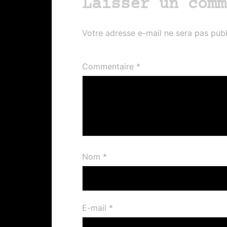
Laisser un comm
Votre adresse e-mail ne sera pas publ
Commentaire
*
Nom
*
E-mail
*