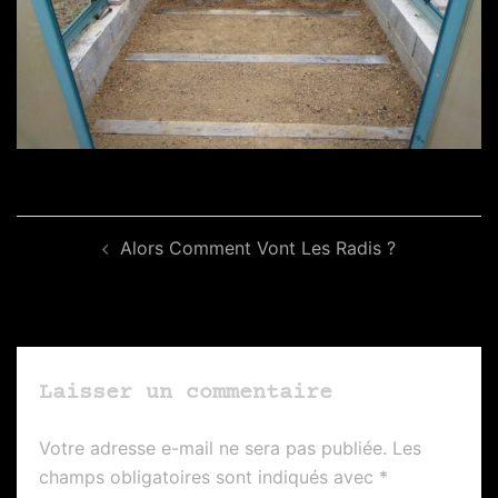
Navigation
Alors Comment Vont Les Radis ?
d’article
Laisser un commentaire
Votre adresse e-mail ne sera pas publiée.
Les
champs obligatoires sont indiqués avec
*