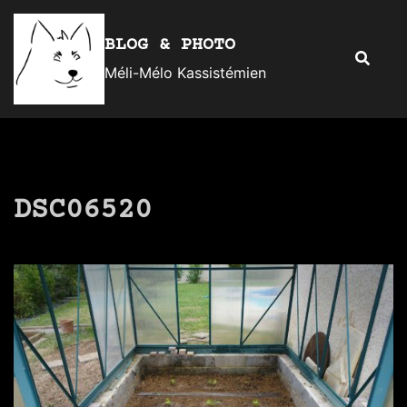
Aller
au
BLOG & PHOTO
Recherc
contenu
Méli-Mélo Kassistémien
DSC06520