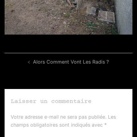
Navigation
Alors Comment Vont Les Radis ?
d’article
Laisser un commentaire
Votre adresse e-mail ne sera pas publiée.
Les
champs obligatoires sont indiqués avec
*