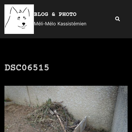
Aller
au
BLOG & PHOTO
Recherc
contenu
Méli-Mélo Kassistémien
DSC06515