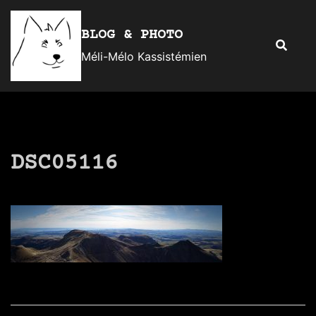
Aller
au
BLOG & PHOTO
Recherc
contenu
Méli-Mélo Kassistémien
DSC05116
Navigation