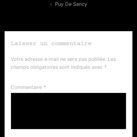
Puy De Sancy
d’article
Laisser un commentaire
Votre adresse e-mail ne sera pas publiée.
Les
champs obligatoires sont indiqués avec
*
Commentaire
*