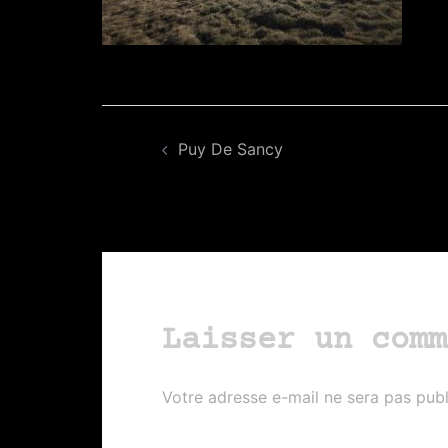
Navigation
Puy De Sancy
d’article
Laisser un comm
Votre adresse e-mail ne sera pas publ