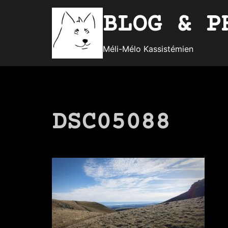
Aller
BLOG & P
au
contenu
Méli-Mélo Kassistémien
DSC05088