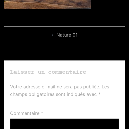
Navigation
Nature 01
d’article
Laisser un commentaire
Votre adresse e-mail ne sera pas publiée.
Les
champs obligatoires sont indiqués avec
*
Commentaire
*