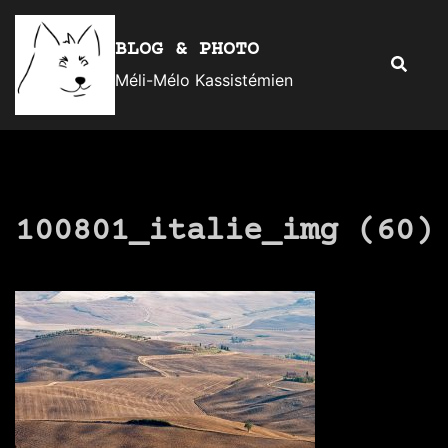
Aller
au
BLOG & PHOTO
Recherc
contenu
Méli-Mélo Kassistémien
100801_italie_img (60)