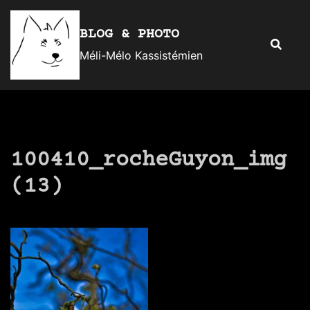
Aller
au
BLOG & PHOTO
Recherc
contenu
Méli-Mélo Kassistémien
100410_rocheGuyon_img
(13)