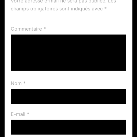
Votre adresse e-mail ne sera pas publiée.
Les
champs obligatoires sont indiqués avec
*
Commentaire
*
Nom
*
E-mail
*