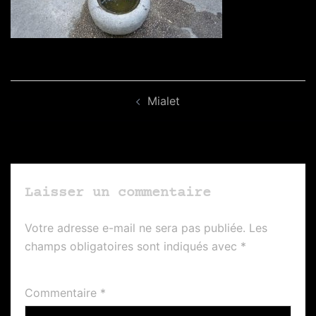
Navigation
Mialet
d’article
Laisser un commentaire
Votre adresse e-mail ne sera pas publiée.
Les
champs obligatoires sont indiqués avec
*
Commentaire
*