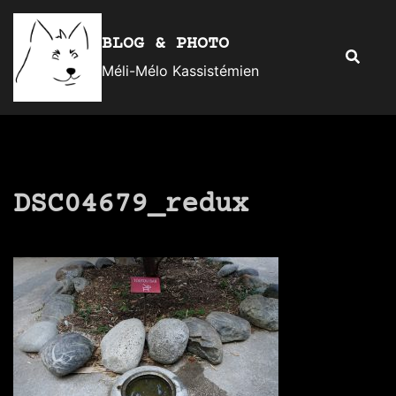
Aller
au
BLOG & PHOTO
Recherc
contenu
Méli-Mélo Kassistémien
DSC04679_redux